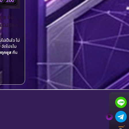
ูส คืน
ยไม่ต้อง
ไม่เป็นใจ ไม่
P
จัดโปรโม
ทุกยูส
คืน