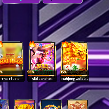
6%
91%
93%
95%
Thai Hi Lo...
Tome
Wild Bandito...
Mahjong Gold 3...
Madnes