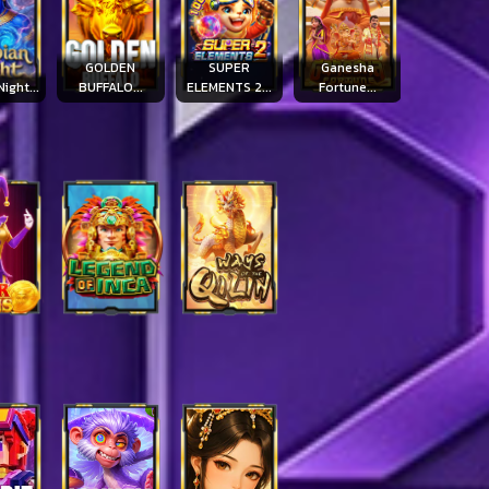
GOLDEN
SUPER
Mahjon
Ganesha
BUFFALO...
ELEMENTS 2...
Phoenix.
ight...
Fortune...