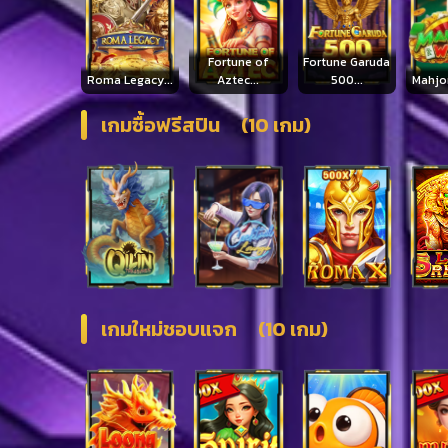
Fortune of
Fortune Garuda
Mahjon
Roma Legacy...
Aztec...
500...
เกมซื้อฟรีสปิน
(10 เกม)
เกมใหม่ชอบแจก
(10 เกม)