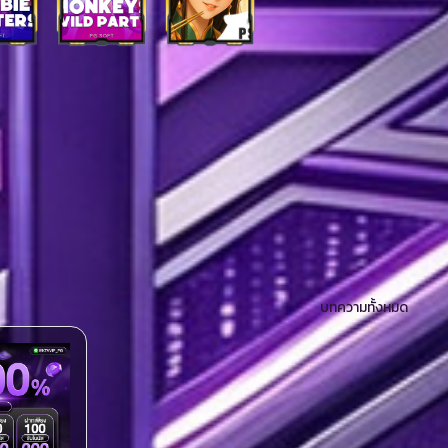
บทความทั้งหมด