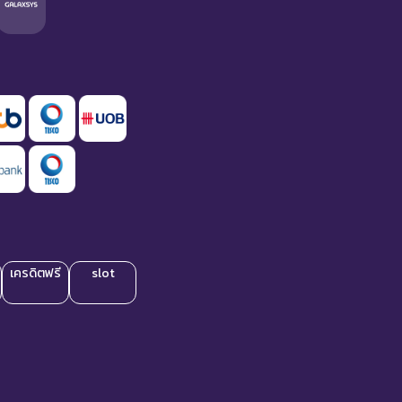
เครดิตฟรี
slot