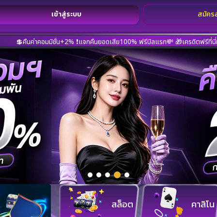
เข้าสู่ระบบ
สมัคร
ยอดเสีย100% ฟรีบิลแรก💸 🎁เครดิตฟรีที่นี่มีแจกทุกวัน🎁 ✔ฝากเช็คอินรับทันที1
สล็อต
คาสิโน