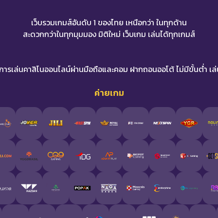
เว็บรวมเกมส์อันดับ 1 ของไทย เหนือกว่า ในทุกด้าน
สะดวกกว่าในทุกมุมมอง มิติใหม่ เว็บเกม เล่นได้ทุกเกมส์
รเล่นคาสิโนออนไลน์ผ่านมือถือและคอม ฝากถอนออโต้ ไม่มีขั้นต่ำ เล่น
ค่ายเกม