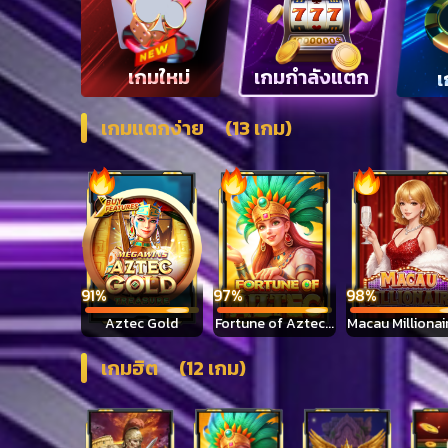
เกมใหม่
เกมกำลังแตก
เ
เกมแตกง่าย
(13 เกม)
91%
97%
98%
Aztec Gold
Fortune of Aztec...
Macau Millionair
Treasur...
เกมฮิต
(12 เกม)