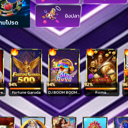
ยิงปลา
กมโปรด
9
94%
94%
92%
e...
Fortune Garuda
DJ BOOM BOOM...
Roma...
500...